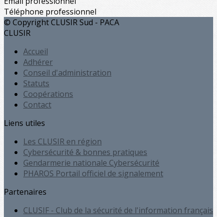
Email professionnel
Téléphone professionnel
© Copyright CLUSIR Sud - PACA
CLUSIR
Accueil
Adhérer
Conseil d'administration
Statuts
Coopérations
Contact
Liens utiles
Les CLUSIR en région
Cybersécurité & bonnes pratiques
Gendarmerie nationale Cybersécurité
PHAROS Portail officiel de signalement
Partenaires
CLUSIF - Club de la sécurité de l'information français