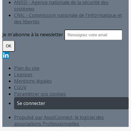
ANSSI - Agence nationale de la sécurité des
systèmes
CNIL - Commission nationale de l'informatique et
des libertés
Je m'abonne à la newsletter
OK
Plan du site
Licences
Mentions légales
CGUV
Paramétrer vos cookies
Se connecter
Propulsé par AssoConnect, le logiciel des
associations Professionnelles