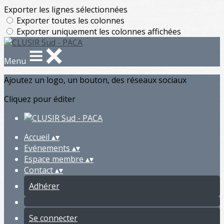
Exporter les lignes sélectionnées
Exporter toutes les colonnes
Exporter uniquement les colonnes affichées
Menu
Ajoutez un logo, un bouton, des réseaux sociaux
Cliquez pour éditer
Accueil
▴
▾
Evénements
▴
▾
Espace membre
▴
▾
Contact
▴
▾
Adhérer
Se connecter