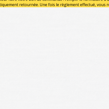
ement retournée. Une fois le règlement effectué, vous rec