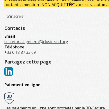
portant la mention "NON ACQUITTÉE" vous sera automatiqu
S'inscrire
Contacts
Email
secretariat-general@clusir-sud.org
Téléphone
+33 6 18 87 33 69
Partagez cette page
Paiement en ligne
Les paiements en ligne sont protégés par le 3D-Secure.