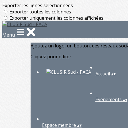
Exporter les lignes sélectionnées
Exporter toutes les colonnes
Exporter uniquement les colonnes affichées
Menu
Ajoutez un logo, un bouton, des réseaux soc
Cliquez pour éditer
Accueil
▴
▾
Evénements
▴
▾
Espace membre
▴
▾