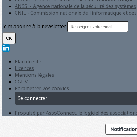
ANSSI - Agence nationale de la sécurité des systèmes
CNIL - Commission nationale de l'informatique et des 
Je m'abonne à la newsletter
OK
Plan du site
Licences
Mentions légales
CGUV
Paramétrer vos cookies
Se connecter
Propulsé par AssoConnect, le logiciel des association
Notification