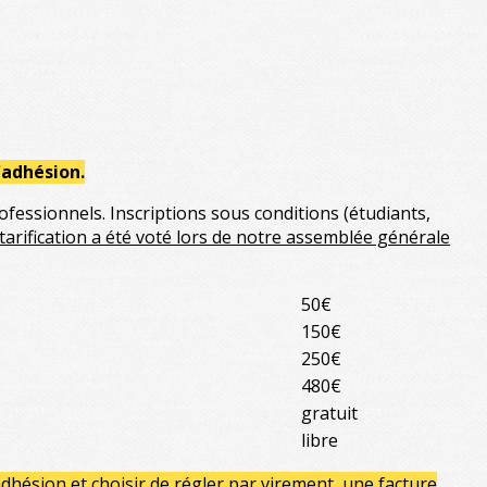
'adhésion.
fessionnels. Inscriptions sous conditions (étudiants,
 tarification a été voté lors de notre assemblée générale
50€
150€
250€
480€
gratuit
libre
dhésion et choisir de régler par virement, une facture