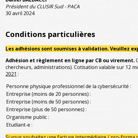
Président du CLUSIR Sud - PACA
30 avril 2024
Conditions particulières
Les adhésions sont soumises à validation. Veuillez e
Adhésion et règlement en ligne par CB ou virement.
chercheurs, administrations). Cotisation valable sur 12 mo
2021
:
Personne physique professionnel de la cybersécurité :
Entreprise (moins de 20 personnes) :
Entreprise (moins de 50 personnes) :
Entreprise (plus de 50 personnes) :
Organisme public :
Etudiant-e :
Si vous souhaitez une facture intermédiaire / pro-forma p