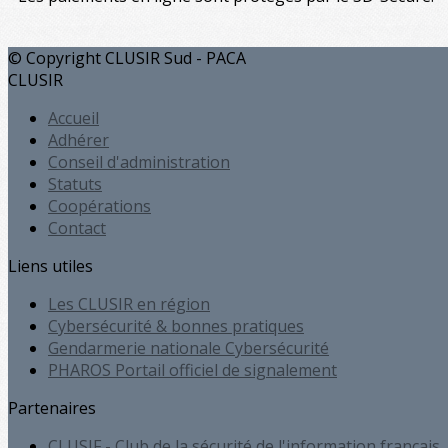
© Copyright CLUSIR Sud - PACA
CLUSIR
Accueil
Adhérer
Conseil d'administration
Statuts
Coopérations
Contact
Liens utiles
Les CLUSIR en région
Cybersécurité & bonnes pratiques
Gendarmerie nationale Cybersécurité
PHAROS Portail officiel de signalement
Partenaires
CLUSIF - Club de la sécurité de l'information français